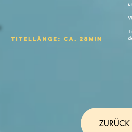
u
V
T
Titellänge: ca. 28MIN
d
ZURÜCK 