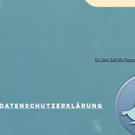
Do Not Sell My Perso
DAtEnsCHUTZERKLÄRUNG