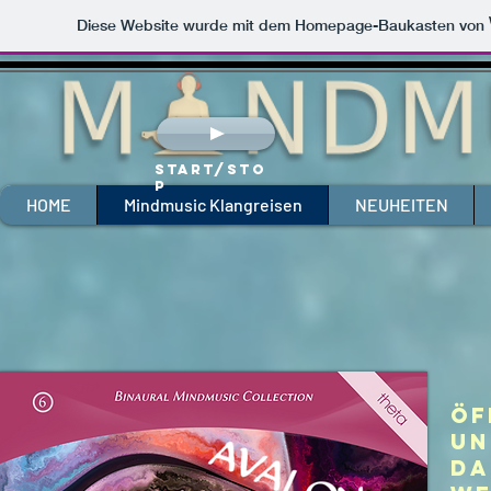
Diese Website wurde mit dem Homepage-Baukasten von
Start/Sto
p
HOME
Mindmusic Klangreisen
NEUHEITEN
Öf
un
da