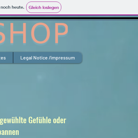
e noch heute.
Gleich loslegen
tes
Legal Notice /impressum
fgewühlte Gefühle oder
spannen