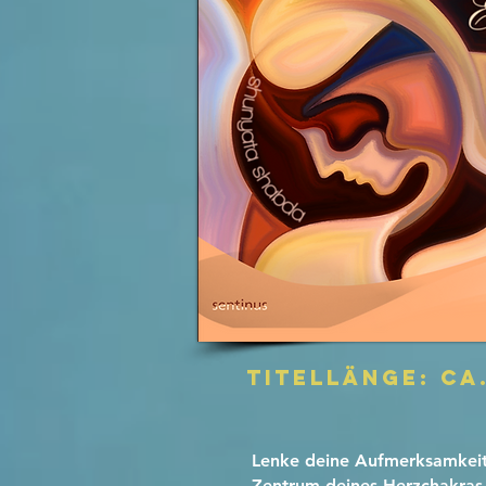
Titellänge: ca.
Lenke deine Aufmerksamkeit 
Zentrum deines Herzchakras.