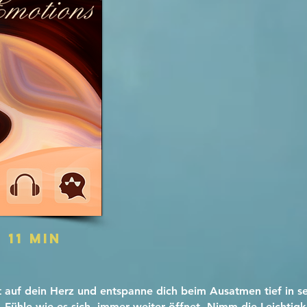
 11 MIN
auf dein Herz und entspanne dich beim Ausatmen tief in se
 Fühle wie es sich immer weiter öffnet. Nimm die Leichtig