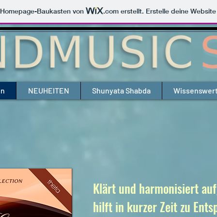
m Homepage-Baukasten von
.com
erstellt. Erstelle deine Websit
en
NEUHEITEN
Shunyata Shabda
Wissenswer
Klärt und harmonisiert au
hilft in kurzer Zeit zu Ent